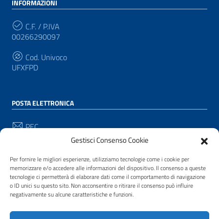
INFORMAZIONI
C.F. / P.IVA
00266290097
Cod. Univoco
UFXFPD
POSTA ELETTRONICA
PEC
protocollo@pec.comune.pianacrixia.sv.it
Gestisci Consenso Cookie
Email
Per fornire le migliori esperienze, utilizziamo tecnologie come i cookie per
protocollo@comune.pianacrixia.sv.it
memorizzare e/o accedere alle informazioni del dispositivo. Il consenso a queste
tecnologie ci permetterà di elaborare dati come il comportamento di navigazione
o ID unici su questo sito. Non acconsentire o ritirare il consenso può influire
negativamente su alcune caratteristiche e funzioni.
SEGUICI SU