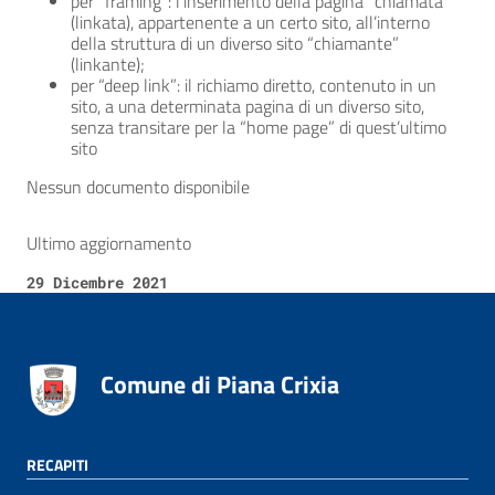
per “framing”: l’inserimento della pagina “chiamata”
(linkata), appartenente a un certo sito, all’interno
della struttura di un diverso sito “chiamante”
(linkante);
per “deep link”: il richiamo diretto, contenuto in un
sito, a una determinata pagina di un diverso sito,
senza transitare per la “home page” di quest’ultimo
sito
Nessun documento disponibile
Ultimo aggiornamento
29 Dicembre 2021
Comune di Piana Crixia
RECAPITI