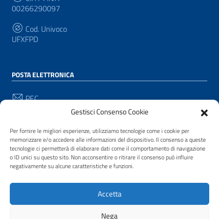
00266290097
Cod. Univoco
UFXFPD
POSTA ELETTRONICA
PEC
protocollo@pec.comune.pianacrixia.sv.it
Gestisci Consenso Cookie
Email
Per fornire le migliori esperienze, utilizziamo tecnologie come i cookie per
protocollo@comune.pianacrixia.sv.it
memorizzare e/o accedere alle informazioni del dispositivo. Il consenso a queste
tecnologie ci permetterà di elaborare dati come il comportamento di navigazione
o ID unici su questo sito. Non acconsentire o ritirare il consenso può influire
negativamente su alcune caratteristiche e funzioni.
SEGUICI SU
Sezione Link Utili
Accetta
Privacy
|
Cookie policy
|
Note legali
|
Contatti
|
Accessibilità
| Realizzato con
WordPress
|
Tema
Nega