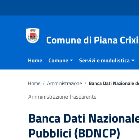
Vai ai contenuti
Vai al menu di navigazione
Vai al footer
Comune di Piana Crixi
Home
Comune
Servizi e modulistica
Home
/
Amministrazione
/
Banca Dati Nazionale d
Amministrazione Trasparente
Banca Dati Nazionale
Pubblici (BDNCP)