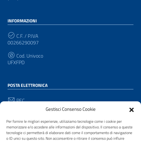
INFORMAZIONI
C.F. / P.IVA
00266290097
Cod. Univoco
UFXFPD
POSTA ELETTRONICA
PEC
protocollo@pec.comune.pianacrixia.sv.it
Gestisci Consenso Cookie
Email
Per fornire le migliori esperienze, utilizziamo tecnologie come i cookie per
protocollo@comune.pianacrixia.sv.it
memorizzare e/o accedere alle informazioni del dispositivo. Il consenso a queste
tecnologie ci permetterà di elaborare dati come il comportamento di navigazione
o ID unici su questo sito. Non acconsentire o ritirare il consenso può influire