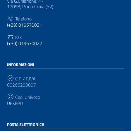
Via G.Chiarlone, 47
17058, Piana Crixia (SV)
Telefono
(+39) 019570021
Fax
(+39) 019570022
INFORMAZIONI
C.F. / P.IVA
00266290097
Cod. Univoco
UFXFPD
POSTA ELETTRONICA