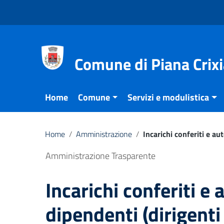
Vai ai contenuti
Vai al menu di navigazione
Vai al footer
Comune di Piana Crixi
Home
Comune
Servizi e modulistica
Home
/
Amministrazione
/
Incarichi conferiti e aut
Amministrazione Trasparente
Incarichi conferiti e 
dipendenti (dirigenti