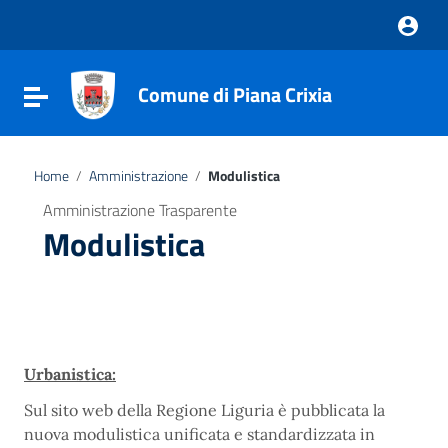
Vai ai contenuti
Vai al menu di navigazione
Vai al footer
Comune di Piana Crixia
Attiva / disattiva la navigazione
Home
/
Amministrazione
/
Modulistica
Amministrazione Trasparente
Modulistica
Urbanistica:
Sul sito web della Regione Liguria è pubblicata la
nuova modulistica unificata e standardizzata in