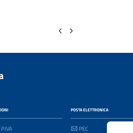
Pagina precedente
Pagina successiva
a
IONI
POSTA ELETTRONICA
 P.IVA
PEC