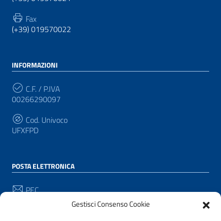
Fax
(+39) 019570022
INFORMAZIONI
C.F. / P.IVA
00266290097
Cod. Univoco
UFXFPD
POSTA ELETTRONICA
PEC
protocollo@pec.comune.pianacrixia.sv.it
Gestisci Consenso Cookie
Email