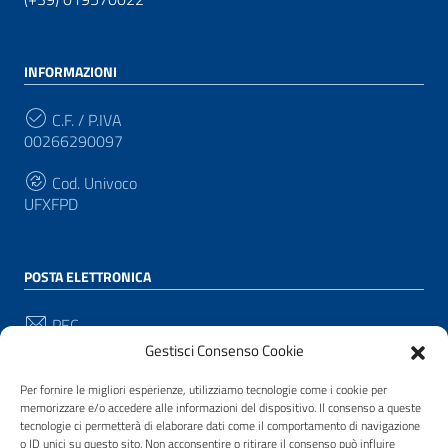
INFORMAZIONI
C.F. / P.IVA
00266290097
Cod. Univoco
UFXFPD
POSTA ELETTRONICA
PEC
protocollo@pec.comune.pianacrixia.sv.it
Gestisci Consenso Cookie
Email
Per fornire le migliori esperienze, utilizziamo tecnologie come i cookie per
protocollo@comune.pianacrixia.sv.it
memorizzare e/o accedere alle informazioni del dispositivo. Il consenso a queste
tecnologie ci permetterà di elaborare dati come il comportamento di navigazione
o ID unici su questo sito. Non acconsentire o ritirare il consenso può influire