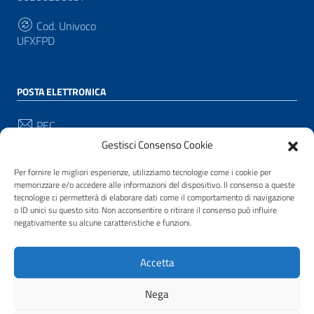
Cod. Univoco
UFXFPD
POSTA ELETTRONICA
PEC
protocollo@pec.comune.pianacrixia.sv.it
Gestisci Consenso Cookie
Email
Per fornire le migliori esperienze, utilizziamo tecnologie come i cookie per
protocollo@comune.pianacrixia.sv.it
memorizzare e/o accedere alle informazioni del dispositivo. Il consenso a queste
tecnologie ci permetterà di elaborare dati come il comportamento di navigazione
o ID unici su questo sito. Non acconsentire o ritirare il consenso può influire
negativamente su alcune caratteristiche e funzioni.
SEGUICI SU
Sezione Link Utili
Accetta
Privacy
|
Cookie policy
|
Note legali
|
Contatti
|
Accessibilità
| Realizzato con
WordPress
|
Tema
Nega
grafico
ItaliaWP2
| Basato sul
Prototipo per siti PA di