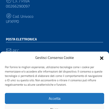
C.F. / P.IVA
00266290097
Cod. Univoco
UFXFPD
POSTA ELETTRONICA
PEC
protocollo@pec.comune.pianacrixia.sv.it
Gestisci Consenso Cookie
Email
Per fornire le migliori esperienze, utilizziamo tecnologie come i cookie per
protocollo@comune.pianacrixia.sv.it
memorizzare e/o accedere alle informazioni del dispositivo. Il consenso a queste
tecnologie ci permetterà di elaborare dati come il comportamento di navigazione
o ID unici su questo sito. Non acconsentire o ritirare il consenso può influire
negativamente su alcune caratteristiche e funzioni.
SEGUICI SU
Sezione Link Utili
Accetta
Privacy
|
Cookie policy
|
Note legali
|
Contatti
|
Accessibilità
| Realizzato con
WordPress
|
Tema