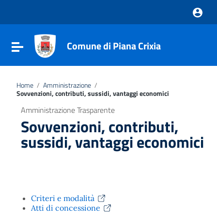
Vai ai contenuti
Vai al menu di navigazione
Vai al footer
Comune di Piana Crixia
Attiva / disattiva la navigazione
Home
/
Amministrazione
/
Sovvenzioni, contributi, sussidi, vantaggi economici
Amministrazione Trasparente
Sovvenzioni, contributi,
sussidi, vantaggi economici
Criteri e modalità
Atti di concessione