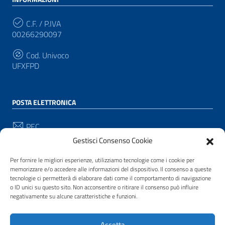
C.F. / P.IVA
00266290097
Cod. Univoco
UFXFPD
POSTA ELETTRONICA
PEC
protocollo@pec.comune.pianacrixia.sv.it
Gestisci Consenso Cookie
Email
Per fornire le migliori esperienze, utilizziamo tecnologie come i cookie per
protocollo@comune.pianacrixia.sv.it
memorizzare e/o accedere alle informazioni del dispositivo. Il consenso a queste
tecnologie ci permetterà di elaborare dati come il comportamento di navigazione
o ID unici su questo sito. Non acconsentire o ritirare il consenso può influire
negativamente su alcune caratteristiche e funzioni.
SEGUICI SU
Accetta