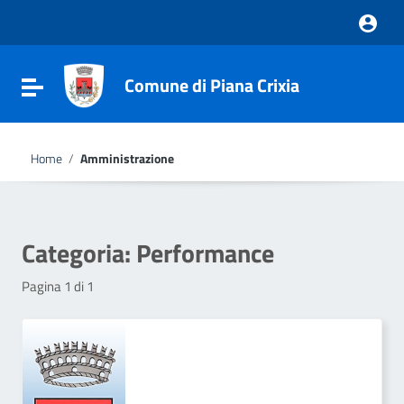
Vai ai contenuti
Vai al menu di navigazione
Vai al footer
Comune di Piana Crixia
Attiva / disattiva la navigazione
Home
/
Amministrazione
Categoria:
Performance
Pagina 1 di 1