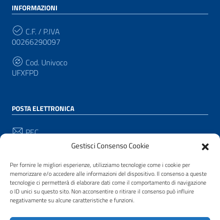
INFORMAZIONI
C.F. / P.IVA
00266290097
Cod. Univoco
UFXFPD
POSTA ELETTRONICA
PEC
protocollo@pec.comune.pianacrixia.sv.it
Gestisci Consenso Cookie
Email
Per fornire le migliori esperienze, utilizziamo tecnologie come i cookie per
protocollo@comune.pianacrixia.sv.it
memorizzare e/o accedere alle informazioni del dispositivo. Il consenso a queste
tecnologie ci permetterà di elaborare dati come il comportamento di navigazione
o ID unici su questo sito. Non acconsentire o ritirare il consenso può influire
negativamente su alcune caratteristiche e funzioni.
SEGUICI SU