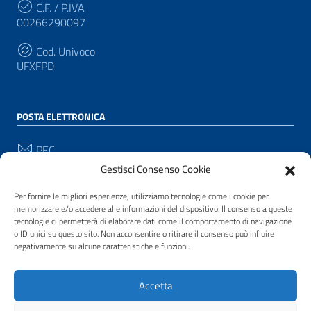
C.F. / P.IVA
00266290097
Cod. Univoco
UFXFPD
POSTA ELETTRONICA
PEC
protocollo@pec.comune.pianacrixia.sv.it
Gestisci Consenso Cookie
Email
Per fornire le migliori esperienze, utilizziamo tecnologie come i cookie per
protocollo@comune.pianacrixia.sv.it
memorizzare e/o accedere alle informazioni del dispositivo. Il consenso a queste
tecnologie ci permetterà di elaborare dati come il comportamento di navigazione
o ID unici su questo sito. Non acconsentire o ritirare il consenso può influire
negativamente su alcune caratteristiche e funzioni.
SEGUICI SU
Sezione Link Utili
Accetta
Privacy
|
Cookie policy
|
Note legali
|
Contatti
|