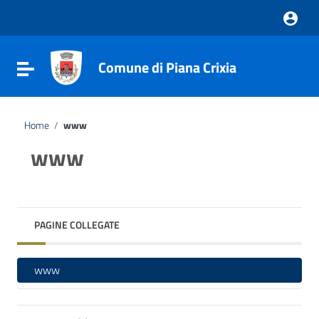
Vai ai contenuti
Vai al menu di navigazione
Vai al footer
Comune di Piana Crixia
Attiva / disattiva la navigazione
Home
/
www
www
PAGINE COLLEGATE
www