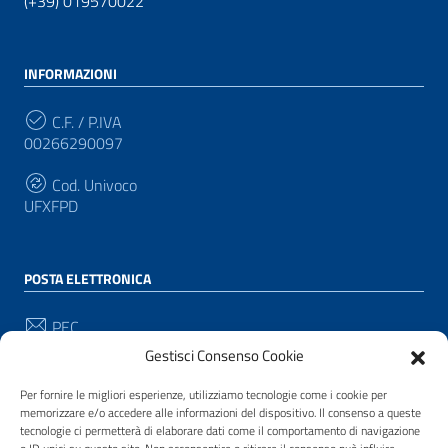
(+39) 019570022
INFORMAZIONI
C.F. / P.IVA
00266290097
Cod. Univoco
UFXFPD
POSTA ELETTRONICA
PEC
protocollo@pec.comune.pianacrixia.sv.it
Gestisci Consenso Cookie
Email
Per fornire le migliori esperienze, utilizziamo tecnologie come i cookie per
protocollo@comune.pianacrixia.sv.it
memorizzare e/o accedere alle informazioni del dispositivo. Il consenso a queste
tecnologie ci permetterà di elaborare dati come il comportamento di navigazione