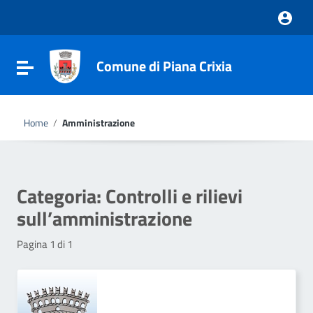
Vai ai contenuti
Vai al menu di navigazione
Vai al footer
Comune di Piana Crixia
Attiva / disattiva la navigazione
Home
/
Amministrazione
Categoria:
Controlli e rilievi
sull’amministrazione
Pagina 1 di 1