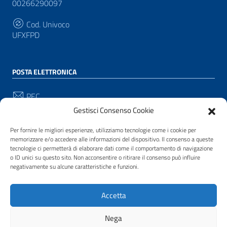
00266290097
Cod. Univoco
UFXFPD
POSTA ELETTRONICA
PEC
protocollo@pec.comune.pianacrixia.sv.it
Gestisci Consenso Cookie
Email
Per fornire le migliori esperienze, utilizziamo tecnologie come i cookie per
protocollo@comune.pianacrixia.sv.it
memorizzare e/o accedere alle informazioni del dispositivo. Il consenso a queste
tecnologie ci permetterà di elaborare dati come il comportamento di navigazione
o ID unici su questo sito. Non acconsentire o ritirare il consenso può influire
negativamente su alcune caratteristiche e funzioni.
SEGUICI SU
Sezione Link Utili
Accetta
Privacy
|
Cookie policy
|
Note legali
|
Contatti
|
Accessibilità
| Realizzato con
WordPress
|
Tema
Nega