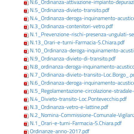
N.6_Ordinanza-attivazione-impianto-depuraz
N.5_Ordinanza-divieto-transito.pdf
N.4_Ordinanza-deroga-inquinamento-acustic
N.3_Ordinanza-contenitori-vetro.pdf
N.1_Prevenzione-rischi-presenza-ungulati-sel
N.13_Orari-e-turni-Farmacia-S.Chiara.pdf
N.10_Ordinanza-deroga-inquinamento-acusti
N.9_Ordinanza-divieto-di-transito.pdf
N.8_ordinanza-deroga-inquinamento-acustico
N.7_Ordinanza-divieto-transito-Loc.Borgo_.p
N.6_Ordinanza-deroga-inquinamento-acustic
N.5_Regolamentazione-circolazione-stradale-
N.4_Divieto-transito-Loc.Pontevecchio.pdf
N.3_Ordinanza-vetro-e-lattine.pdf
N.2_Nomina-Commissione-Comunale-Vigilanz
N.1_Orari-e-turni-Farmacia-S.Chiara.pdf
Ordinanze-anno-2017.pdf