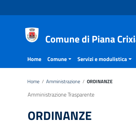
Vai ai contenuti
Vai al menu di navigazione
Vai al footer
Comune di Piana Crixi
Home
Comune
Servizi e modulistica
Home
/
Amministrazione
/
ORDINANZE
Amministrazione Trasparente
ORDINANZE